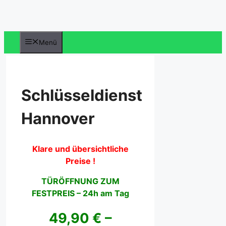
Zum
Inhalt
springen
Menü
Schlüsseldienst
Hannover
Klare und übersichtliche
Preise !
TÜRÖFFNUNG ZUM
FESTPREIS – 24h am Tag
49,90 € –