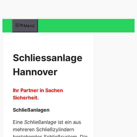
Zum
Inhalt
springen
Menü
Schliessanlage
Hannover
Ihr Partner in Sachen
Sicherheit.
Schließanlagen
Eine
Schließanlage
ist ein aus
mehreren Schließzylindern
bestehendes Schließsystem
.
Die